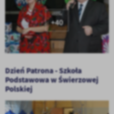
KOLEJNE
+40
Dzień Patrona - Szkoła
Podstawowa w Świerzowej
Polskiej