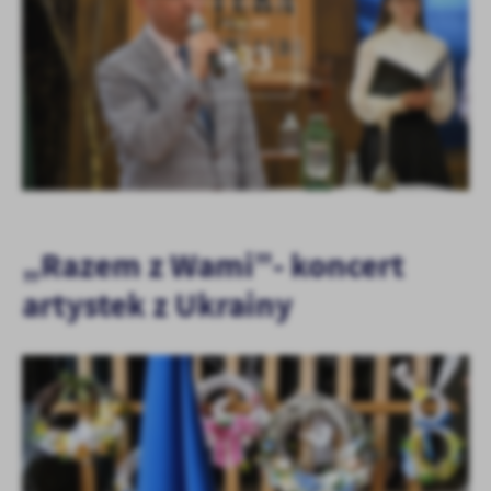
KOLEJNE
+33
„Razem z Wami”- koncert
artystek z Ukrainy