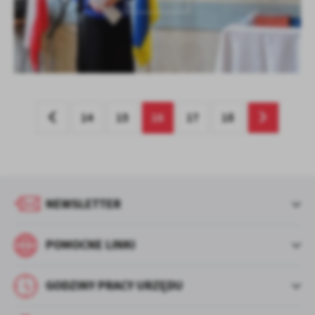
14
15
16
17
18
NEWSLETTER
POMOCNE LINKI
GODZINY PRACY URZĘDU