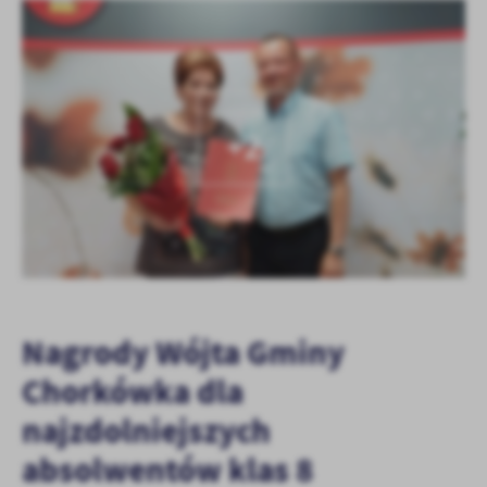
KOLEJNE
+2
Nagrody Wójta Gminy
Chorkówka dla
najzdolniejszych
absolwentów klas 8