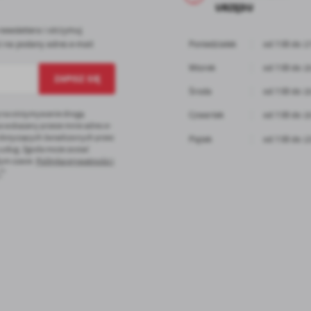
URZĘDU
ronach naszych partnerów.
omocyjne pliki cookies służą do prezentowania Ci naszych komunikatów na podstawie
ęcej
newslettera i otrzymuj
alizy Twoich upodobań oraz Twoich zwyczajów dotyczących przeglądanej witryny
 na podany adres e-mail
Poniedziałek
od 7:00 do 1
ternetowej. Treści promocyjne mogą pojawić się na stronach podmiotów trzecich lub firm
dących naszymi partnerami oraz innych dostawców usług. Firmy te działają w charakterze
Wtorek
od 7:00 do 1
średników prezentujących nasze treści w postaci wiadomości, ofert, komunikatów medió
ołecznościowych.
Środa
od 7:00 do 1
 na otrzymywanie drogą
Czwartek
od 7:00 do 1
a wskazany przeze mnie adres e-
 dotyczących świadczonych przez
Piątek
od 7:00 do 1
 usług. Zgoda może zostać
ym czasie.
Polityka prywatności i
*
*