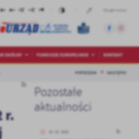
AN OGÓLNY
FUNDUSZE EUROPEJSKIE
KONTAKT
POPRZEDNI
NASTĘPNY
Pozostałe
aktualności
 r.
j
14 - 12 - 2022