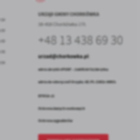
URZĄD GMINY CHORKÓWKA
7:00
38-458 Chorkówka 175
5:00
w
+48 13 438 69 30
5:00
5:00
urzad@chorkowka.pl
3:00
adres skrytki ePUAP – /vskfh3671e/skrytka
adres do edoręczeń Urzędu: AE:PL-15816-98451-
DFVGA-21
Ochrona danych osobowych
Ochrona sygnalistów