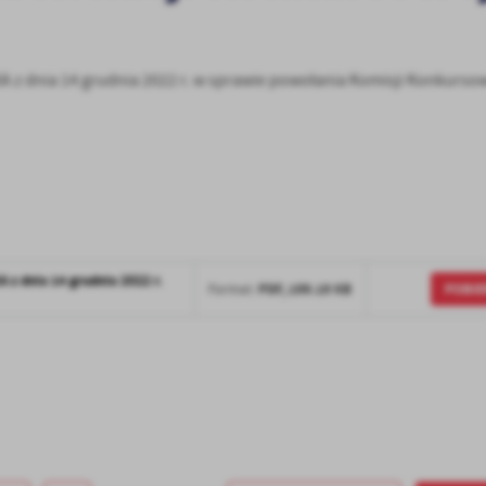
dnia 14 grudnia 2022 r. w sprawie powołania Komisji Konkurso
 dnia 14 grudnia 2022 r.
POBIE
PDF,
199.19 KB
Format:
stawienia
anujemy Twoją prywatność. Możesz zmienić ustawienia cookies lub zaakceptować je
zystkie. W dowolnym momencie możesz dokonać zmiany swoich ustawień.