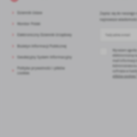
st
Pr
Wi
Dziennik Ustaw
Zapisz się do naszego 
an
najnowsze wiadomości
in
Monitor Polski
bę
po
Elektroniczny Dziennik Urzędowy
sp
Biuletyn Informacji Publicznej
Wyrażam zgodę
elektroniczną n
Geodezyjny System Informacyjny
mail informacji
Administratora
Polityka prywatności i plików
cofnięta w każd
cookies
plików cookies 