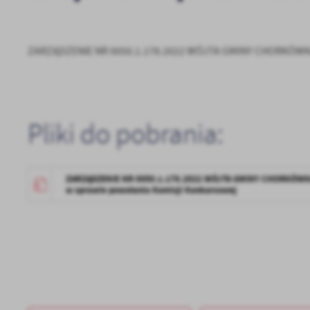
ZARZĄDZENIE NR 0050.1.178.2022 WÓJTA GMINY CHORKÓWKA z 
Pliki do pobrania:
ZARZĄDZENIE NR 0050.1.178.2022 WÓJTA GMINY CHORKÓWKA z
w sprawie powołania Komisji Konkursowej
U
Sz
ws