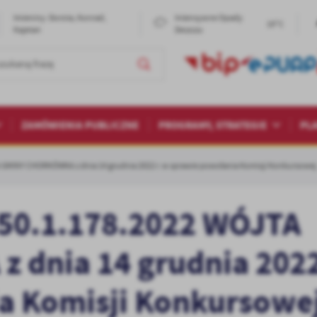
Imieniny: Dorota, Konrad,
Intensywne Opady
19°C
Kajetan
Deszczu
ZAMÓWIENIA PUBLICZNE
PROGRAMY, STRATEGIE
PL
GMINY CHORKÓWKA z dnia 14 grudnia 2022 r. w sprawie powołania Komisji Konkursowej
50.1.178.2022 WÓJTA
dnia 14 grudnia 2022
a Komisji Konkursowe