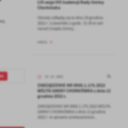
LIX sesja VIII kadencji Rady Gminy
Chorkówka
Obrady odbędą się w dniu 29 grudnia
wej.
2022 r. (czwartek) o godz. 15.30 w sali
narad Urzędu Gminy...
WIĘCEJ
RZ
13 - 12 - 2022
ZARZĄDZENIE NR 0050.1.175.2022
WÓJTA GMINY CHORKÓWKA z dnia 12
grudnia 2022 r.
ZARZĄDZENIE NR 0050.1.175.2022 WÓJTA
GMINY CHORKÓWKA z dnia 12 grudnia
2022 r. w sprawie unieważnienia...