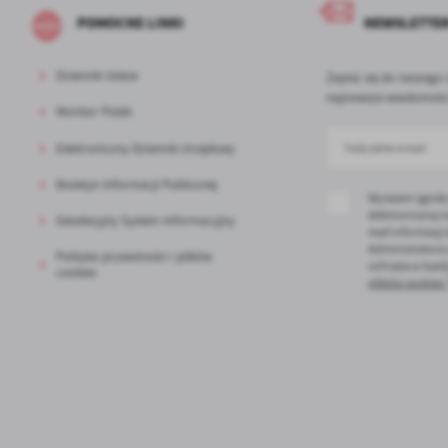
fu
Dz
POMOCNE LINKI
NEWSLETTE
st
Pr
Wi
an
Dziennik Ustaw
Zapisz się do naszego 
in
najnowsze wiadomości
bę
Monitor Polski
po
sp
Elektroniczny Dziennik Urzędowy
Biuletyn Informacji Publicznej
Wyrażam zgodę
elektroniczną n
Geodezyjny System Informacyjny
mail informacji
Administratora
Polityka prywatności i plików
cofnięta w każd
cookies
plików cookies 