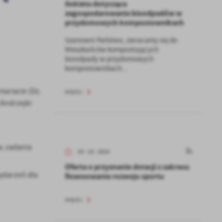
Ankieta dotycząca
zagospodarowania bioodpadów w
przydomowych kompostownikach
Szanowni Państwo, zwracamy się do
Mieszkańców kompostujących
bioodpady w przydomowych
kompostownikach...
tariacie (Dz.
WIĘCEJ
„Andrzejki
. zadania
03 - 10 - 2024
Oferta o przyznanie dotacji z zakresu
ydarzeń dla
finansowania rozwoju sportu
WIĘCEJ