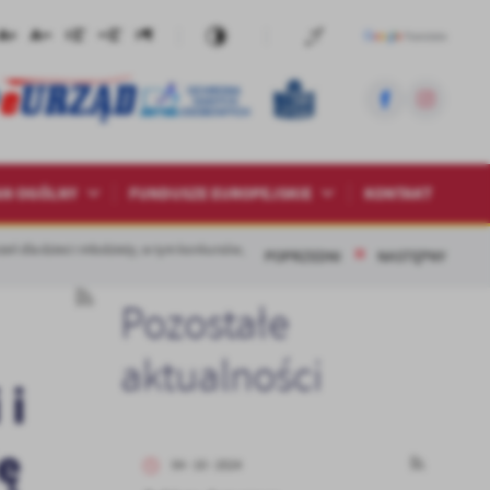
AN OGÓLNY
FUNDUSZE EUROPEJSKIE
KONTAKT
zeń dla dzieci i młodzieży, w tym konkursów,
POPRZEDNI
NASTĘPNY
Pozostałe
aktualności
 i
ę
04 - 10 - 2024