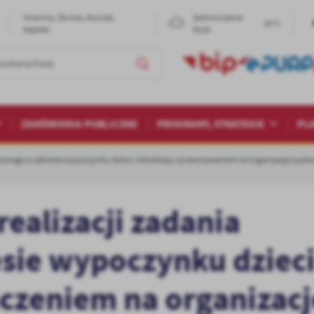
Imieniny: Dorota, Konrad,
Zachmurzenie
19°C
Kajetan
Duże
ZAMÓWIENIA PUBLICZNE
PROGRAMY, STRATEGIE
PL
licznego w zakresie wypoczynku dzieci i młodzieży z przeznaczeniem na organizację wydar
ealizacji zadania
sie wypoczynku dzieci
czeniem na organizacj