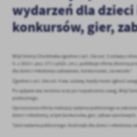
wydarzeń dla dzieci
konkursów, gier, z
Wójt Gminy Chorkówka zgodnie z art. 19a ust. 3 ustawy z dnia
U. z 2023 r. poz. 571 z późn. zm.), publikuje ofertę złożon
dla dzieci i młodzieży-zabawowo, konkursowo, na wesoło”.
Zgodnie z art. 19a ust. 4 ww. ustawy, każdy może zgłosić uwagi
Po upływie ww. terminu oraz po rozpatrzeniu uwag, Wójt Gm
publicznego.
Uproszczona oferta realizacji zadania publicznego w zakresi
U
dzieci i młodzieży, w tym konkursów, gier, zabaw sportowych.
Tytuł zadania publicznego: Andrzejki dla dzieci i młodzież
Sz
ws