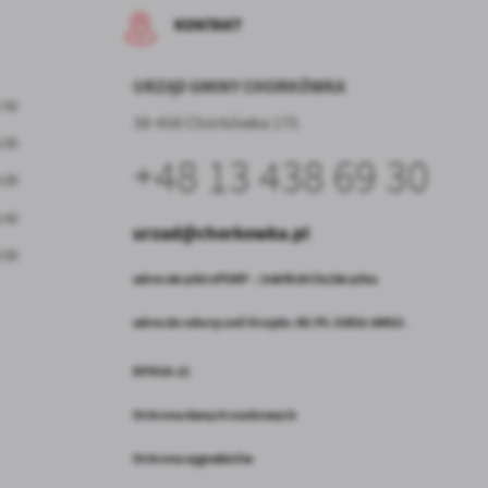
a
KONTAKT
URZĄD GMINY CHORKÓWKA
7:00
38-458 Chorkówka 175
w
5:00
+48 13 438 69 30
5:00
5:00
urzad@chorkowka.pl
3:00
adres skrytki ePUAP – /vskfh3671e/skrytka
adres do edoręczeń Urzędu: AE:PL-15816-98451-
DFVGA-21
Ochrona danych osobowych
Ochrona sygnalistów