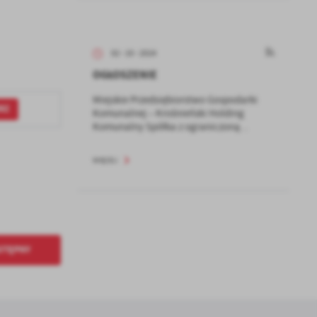
02 - 10 - 2024
OGŁOSZENIE
a
kom
Miejskie Przedsiębiorstwo Gospodarki
RZ
Komunalnej – Krośnieński Holding
Komunalny Spółka z ograniczoną...
z
WIĘCEJ
ci
STĘPNY
.