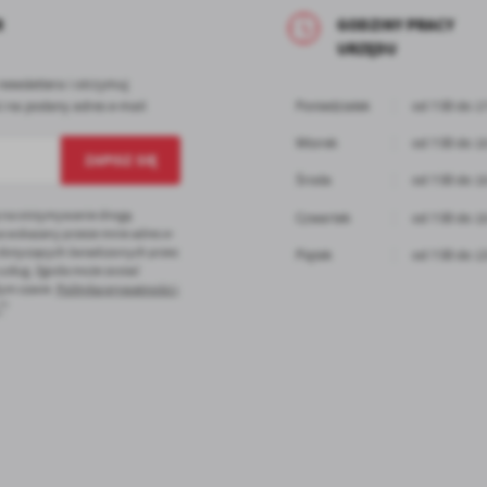
nkcjonalności.
ięki reklamowym plikom cookies prezentujemy Ci najciekawsze informacje i aktualności n
R
GODZINY PRACY
ronach naszych partnerów.
URZĘDU
omocyjne pliki cookies służą do prezentowania Ci naszych komunikatów na podstawie
ęcej
alizy Twoich upodobań oraz Twoich zwyczajów dotyczących przeglądanej witryny
newslettera i otrzymuj
ternetowej. Treści promocyjne mogą pojawić się na stronach podmiotów trzecich lub firm
 na podany adres e-mail
Poniedziałek
od 7:00 do 1
dących naszymi partnerami oraz innych dostawców usług. Firmy te działają w charakterze
średników prezentujących nasze treści w postaci wiadomości, ofert, komunikatów medió
Wtorek
od 7:00 do 1
ołecznościowych.
Środa
od 7:00 do 1
 na otrzymywanie drogą
Czwartek
od 7:00 do 1
a wskazany przeze mnie adres e-
 dotyczących świadczonych przez
Piątek
od 7:00 do 1
 usług. Zgoda może zostać
ym czasie.
Polityka prywatności i
*
*