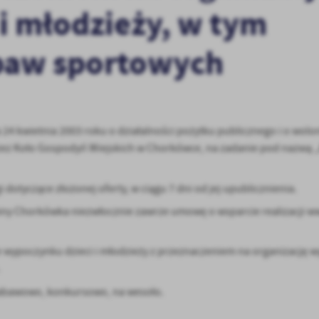
 i młodzieży, w tym
abaw sportowych
 24 kwietnia 2003 roku o działalności pożytku publicznego i o wolon
ą przez Koło Gospodyń Wiejskich w Chorkówce, na zadanie pod nazwą 
 dotyczące złożonej oferty, w ciągu 7 dni od jej upublicznienia.
iny Chorkówka niezwłocznie zawrze umowę o wsparcie realizacji ww
e wypoczynku dzieci i młodzieży z przeznaczeniem na organizację w
stawienia
y-zabawowo, konkursowo, na wesoło.
anujemy Twoją prywatność. Możesz zmienić ustawienia cookies lub zaakceptować je
zystkie. W dowolnym momencie możesz dokonać zmiany swoich ustawień.