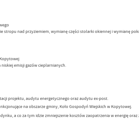
owego
ie stropu nad przyziemiem, wymianę części stolarki okiennej i wymianę po
 Kopytowej
niskiej emisji gazów cieplarnianych.
cji projektu, audytu energetycznego oraz audytu ex-post.
funkcjonujące na obszarze gminy, Koło Gospodyń Wiejskich w Kopytowej.
dynku, a co za tym idzie zmniejszenie kosztów zaopatrzenia w energię oraz 