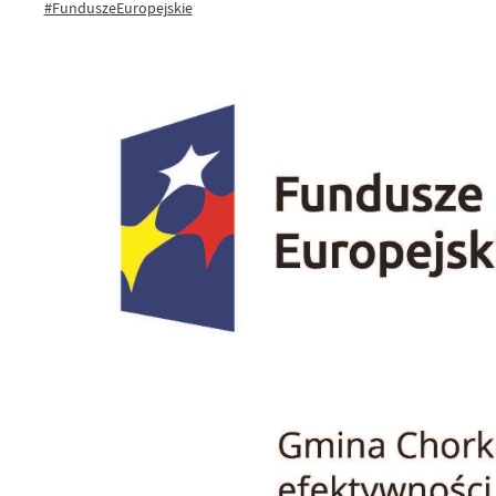
#FunduszeEuropejskie